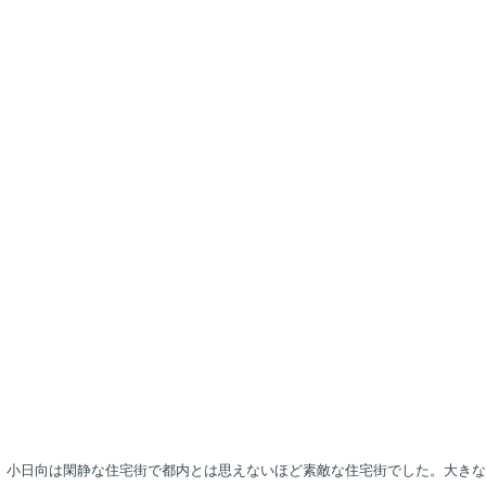
小日向は閑静な住宅街で都内とは思えないほど素敵な住宅街でした。大きな一軒