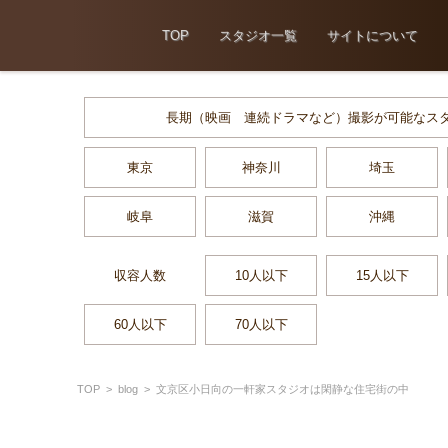
TOP
スタジオ一覧
サイトについて
長期（映画 連続ドラマなど）撮影が可能なス
東京
神奈川
埼玉
岐阜
滋賀
沖縄
収容人数
10人以下
15人以下
60人以下
70人以下
TOP
>
blog
>
文京区小日向の一軒家スタジオは閑静な住宅街の中