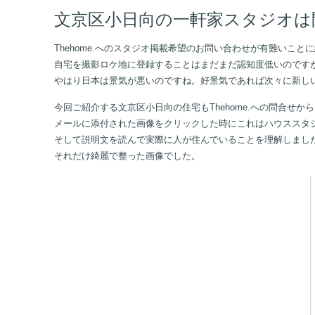
文京区小日向の一軒家スタジオは
Thehome.へのスタジオ掲載希望のお問い合わせが有難いこと
自宅を撮影ロケ地に登録することはまだまだ認知度低いのです
やはり日本は景気が悪いのですね。好景気であれば次々に新し
今回ご紹介する文京区小日向の住宅もThehome.への問合せ
メールに添付された画像をクリックした時にこれはハウススタ
そして説明文を読んで実際に人が住んでいることを理解しまし
それだけ綺麗で整った画像でした。