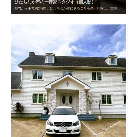
ひたちなか市の一軒家スタジオ（個人邸）
都内から車で約2時間。ひたちなか市にあるこちらの一軒家は、重厚感と開放感を兼ね備えた撮影向け空間です。 車両の出入りシーンが可能なガレージ付きで、シャッター付きの屋内と、ガレージ前スペースにそれぞれ1台駐車が可能。接道する道路は公道のため、道路使用許可と近隣挨拶は必須です。 玄関は幅・高さともにゆとりある両開きドア。扉を開けると、正面に広がるリビングと奥行きのある動線が印象的です。リビングソファ周辺は2段下げたダウンフロア設計で、空間に奥行きと重厚感を生み出しています。段差によって自然なゾーニングが生まれ、キャストが大勢いても圧迫感がなく、会話シーンにもゆとりを感じさせます。 右奥のキッチン＆ダイニングは、黒の大理石と木目を組み合わせたモダンデザイン。仕切りのないゾーニング設計によって、リビングとキッチンが視覚的に繋がり、同一シーン内で複数の人物の“気配”を演出できます。1階全体はベージュトーンで統一され、床・壁・天井の素材感が光を柔らかく反射。高級感を保ちながらも自然光が馴染む空間です。 2階はゆとりある洋室が1部屋。ベッド3台とテーブルが配置され、企画に応じた演出づくりが可能。さらに奥には美しい曲線を描いたダブルボウルの洗面スペースがあり、その先の屋外ジャグジーまでのシーンはまるでリゾートホテルのよう。上階の採光も豊かで、明るい時間帯のバスルーム撮影にも最適です。 屋外にはタイル敷きの中庭があり、リビングやガレージとシームレスにつながる構成。少しカメラを振るだけで、自然に“豪邸の世界観”を感じさせる画づくりが可能です。