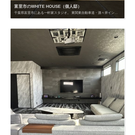
富里市のWHITE HOUSE（個人邸）
千葉県富里市にある一軒家スタジオ。 東関東自動車道・酒々井インターからすぐ、都内から車で約1時間とアクセス良好です。 広々とした玄関アプローチと駐車スペースは、演者や車両の出入りシーンの撮影に最適。 機材置き場やスタッフ車両の駐車も確保しやすく、ロケ現場としてストレスのない動線が整っています。 外観は北米の輸入住宅スタイル。海外の住宅シーンとしても見立てやすく、都内では希少なスケール感を持っています。室内は白を基調に統一され、家具は少なめ。 高級感と清潔感が漂う空間で、企画に合わせた装飾や持ち込み家具のコーディネートが容易です。 1階は開放感あるLDK、サーキュラー階段を上がった2階には、施術ベッドや美容機器が設置された2部屋を完備。一般的な自宅兼サロンのように6畳・8畳の部屋にベッドを置いた構成ではなく、最初から施術用にデザインされた広々とした空間のため、カメラワークや人の動きにゆとりがあり、撮影がしやすい環境です。 用途はクリニック、サロン、オフィスシーンなど幅広い設定に対応できます。さらにカラフルな梁と柱が特徴的な屋根裏スペースも撮影可能で、作品にユニークなアクセントを加えられます。ブルーの外観が印象的な離れは待機スペースとして活用できます。 都内の一軒家ではなかなか得られない広さと多彩な撮影ポイントを備えたスタジオです。