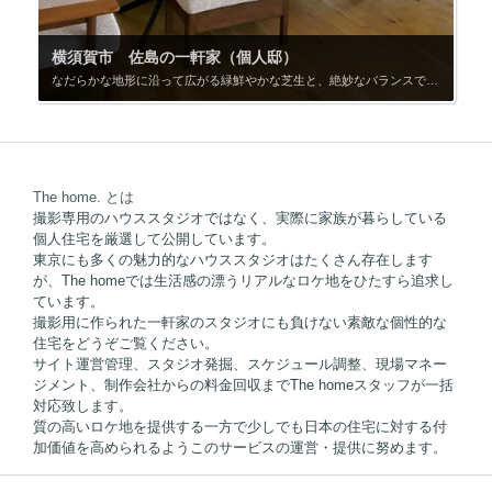
横須賀市 佐島の一軒家（個人邸）
なだらかな地形に沿って広がる緑鮮やかな芝生と、絶妙なバランスで配置されたソテツ。 リゾート地を彷彿とさせる天然石のアプローチが、空間全体に開放感をもたらします。佐島というエリアを象徴するような白い外壁のこの一軒家は自宅と別荘、どちらにも見せることが出来ます。 外観撮影はもちろん、広めの駐車スペースではガレージドアからの出入りや、縦列に停めた車両の撮影にも対応可能です。両開きの玄関ドアが醸し出す重厚感と、ゆとりあるエントランスホールは、豪邸らしさを演出するシーンに最適。LDKは2階に設けられ、相模湾を望む抜群の眺望が広がります。大きな窓からたっぷりと自然光が入り採光は十分で、バルコニーから部屋側に照明が打てます。白を基調としたオープンキッチン、木製のウォールキャビネット、白い大理石模様のダイニングテーブル。いずれもリゾートホテルのような上質感があり、程よい生活感と上質な空間を演出できます。家具は必要最低限にとどめられているため、アングルの自由度が高く、セットの持ち込みや美術演出にも柔軟に対応します。ワイドなバルコニーからは相模湾を一望。視界を遮るものが一切なく、気持ちの良い抜けとなります。洗面所はキッチン同様に横幅があり、演者を左右から捉えることが出来ます。浴室はドアを開けると正面に浴槽があり、頭上の窓からは自然光も入る希少な構造です。1階には広めの寝室と洋室があり、撮影セットとしての使用はもちろん、控室やメイク部屋としても機能します。
The home. とは
撮影専用のハウススタジオではなく、実際に家族が暮らしている
個人住宅を厳選して公開しています。
東京にも多くの魅力的なハウススタジオはたくさん存在します
が、The homeでは生活感の漂うリアルなロケ地をひたすら追求し
ています。
撮影用に作られた一軒家のスタジオにも負けない素敵な個性的な
住宅をどうぞご覧ください。
サイト運営管理、スタジオ発掘、スケジュール調整、現場マネー
ジメント、制作会社からの料金回収までThe homeスタッフが一括
対応致します。
質の高いロケ地を提供する一方で少しでも日本の住宅に対する付
加価値を高められるようこのサービスの運営・提供に努めます。