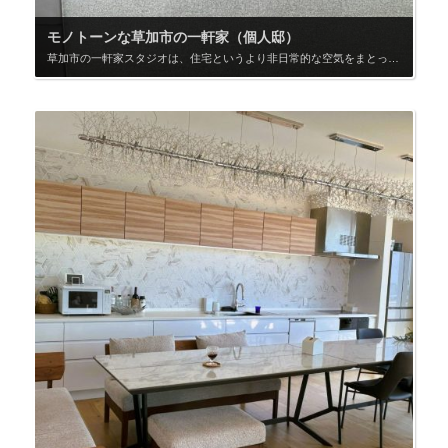
モノトーンな草加市の一軒家（個人邸）
草加市の一軒家スタジオは、住宅というより非日常的な空気をまとった撮影向け空間。玄関ドアから階段を上がり、黒とゴールドの両開き扉を開けると現れるのは、約50畳のモノトーンLDK。床・壁・天井まですべてが統一され、余計な家具を置かないシンプルな設えは、唯一無二の存在感を放ちます。 撮影可能エリアは、外観・駐車スペース・1階個室・2階LDK（50畳）・ベッドルーム・洗面＆浴室。なかでも駐車スペースは、ハイエースが楽に4台停められる広さを確保。床はペインティング仕上げで、高級車との相性も良く、車両撮影にも適しています。さらに建物周辺にも余裕があり、アングル確保や機材置き場、スタッフ待機など多様な選択肢を取れる点も魅力です。2階の窓からは良い日差しが入るのと外部からの照明や遮光も容易にできます。 なお、オーナーが実際に暮らしている住宅でもあるため、土足での使用や建物を損なう恐れのある撮影はご遠慮ください。