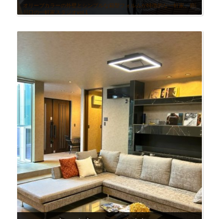
オリーブカラーの外壁とシンプルな箱型フォルムが特徴的な一軒家。前面には屋根付きの
川口の一軒家スタジオvol.1
（車15分）
モノトーンな草加の一軒家
（車20分）
浦和市の一軒家スタジオ
（車30分） ________________________________________ あわせて問い合わせの多い一軒家スタジオ
木更津市の一軒家スタジオvol.2
川崎市 宮前平の一軒家
町田の一軒家スタジオ