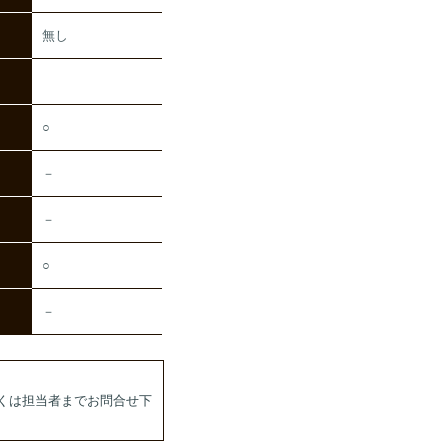
無し
○
－
－
○
－
くは担当者までお問合せ下