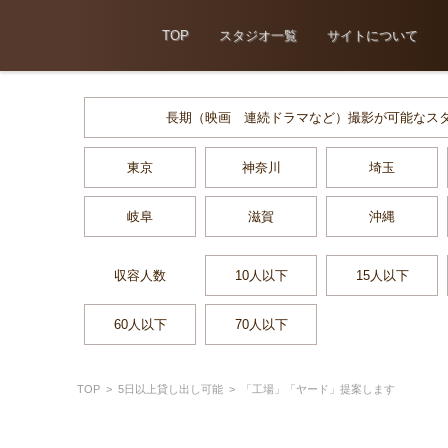
TOP
スタジオ一覧
サイトについて
長期（映画 連続ドラマなど）撮影が可能なス
東京
神奈川
埼玉
岐阜
滋賀
沖縄
収容人数
10人以下
15人以下
60人以下
70人以下
TOP
>
5日以上貸し出し可能
>
「工場」「ヤード」提案します