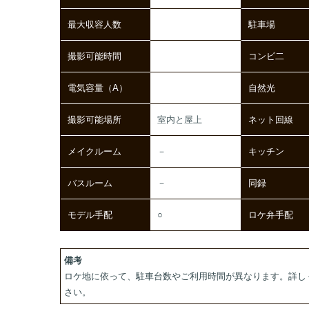
最大収容人数
駐車場
撮影可能時間
コンビ二
電気容量（A）
自然光
撮影可能場所
室内と屋上
ネット回線
メイクルーム
－
キッチン
バスルーム
－
同録
モデル手配
○
ロケ弁手配
備考
ロケ地に依って、駐車台数やご利用時間が異なります。詳し
さい。