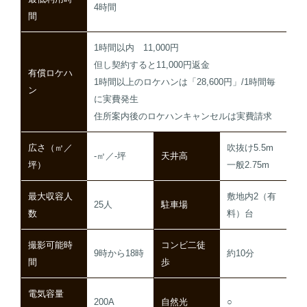
4時間
間
1時間以内 11,000円
但し契約すると11,000円返金
有償ロケハ
1時間以上のロケハンは「28,600円」/1時間毎
ン
に実費発生
住所案内後のロケハンキャンセルは実費請求
広さ（㎡／
吹抜け5.5m
-㎡／-坪
天井高
坪）
一般2.75m
最大収容人
敷地内2（有
25人
駐車場
数
料）台
撮影可能時
コンビ二徒
9時から18時
約10分
間
歩
電気容量
200A
自然光
○