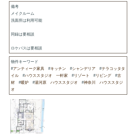
備考
メイクルーム
洗面所は利用可能
同録は要相談
ロケバスは要相談
物件キーワード
#
アンティーク家具
#
キッチン
#
シャンデリア
#
テラコッタタ
イル
#
ハウススタジオ 一軒家
#
リゾート
#
リビング
#
古
材
#
暖炉
#
湯河原 ハウススタジオ
#
神奈川 ハウススタジ
オ