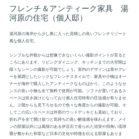
フレンチ＆アンティーク家具 湯
河原の住宅（個人邸）
湯河原の海岸から少し奥に入った見晴しの良いフレンチリゾート
風な個人住宅。
シンプルな外観からは想像できないくらい撮影ポイントが至ると
ころにあります。リビングダイニング、キッチンまでの大空間は
様々なシーンの撮影が可能でしょう。室内のデザインは黒やグレ
ーを基調としたシックなフレンチスタイルで、家具や小物はオー
ナーが海外で購入したアンティークなものばかり。このようなセ
ンスの良い小物も全て無料で使用が可能。ソファが置いてあるス
ペースは吹き抜けとなっており個人住宅特有の圧迫感が有りませ
ん。２階からも見下ろせるので色々な角度からの撮影が可能。そ
してこの広いスペースは外部のウッドデッキとも直結しており、
折れ戸を全て開け放つと気持ちの良い解放感を味わえます。メイ
ンの部屋以外には風情のある伊豆石で造られた浴室や四角い琉球
畳が敷かれた和室など日本の文化や特徴を伝える部屋もありま