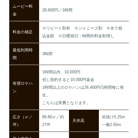
ムービー料
28,600円／1時間
金
※リピート割有 ※ジャニーズ割 ※全て税
料金の補足
込金額 ※日曜祝日・時間外料金割増し
最低利用時
3時間
間
1時間以内 10,000円
但し契約すると10,000円返金
有償ロケハ
1時間以上のロケハンは26,400円/1時間毎に発
ン
生。
こちらは実費となります。
広さ（㎡／
89.80㎡／約
吹抜け5.25m
天井高
坪）
27坪
一般2.65m