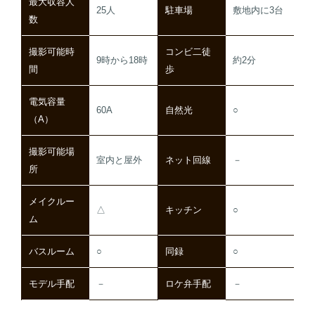
最大収容人
25人
駐車場
敷地内に3台
数
撮影可能時
コンビ二徒
9時から18時
約2分
間
歩
電気容量
60A
自然光
○
（A）
撮影可能場
室内と屋外
ネット回線
－
所
メイクルー
△
キッチン
○
ム
バスルーム
○
同録
○
モデル手配
－
ロケ弁手配
－