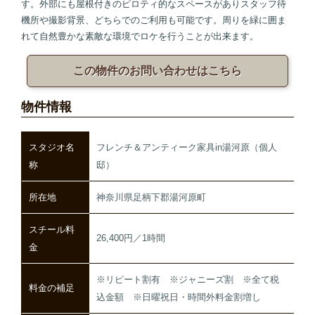
す。外部にも屋根付きのピロティ的なスペースがありスタッフ待
機所や撮影背景、どちらでのご利用も可能です。周りを緑に囲ま
れて自然豊かな素敵な環境でロケを行うことが出来ます。
この物件のお問い合わせはこちら
物件情報
スタジオ名
フレンチ＆アンティーク家具in湯河原（個人
称
邸）
所在地
神奈川県足柄下郡湯河原町
スチール料
26,400円／1時間
金
※リピート割有 ※ジャニーズ割 ※全て税
料金の補足
込金額 ※日曜祝日・時間外料金割増し