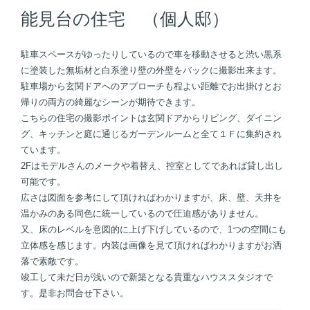
能見台の住宅 （個人邸）
駐車スペースがゆったりしているので車を移動させると渋い黒系
に塗装した無垢材と白系塗り壁の外壁をバックに撮影出来ます。
駐車場から玄関ドアへのアプローチも程よい距離でお出掛けとお
帰りの両方の綺麗なシーンが期待できます。
こちらの住宅の撮影ポイントは玄関ドアからリビング、ダイニン
グ、キッチンと庭に通じるガーデンルームと全て１Ｆに集約され
ています。
2Fはモデルさんのメークや着替え、控室としてであれば貸し出し
可能です。
広さは図面を参考にして頂ければわかりますが、床、壁、天井を
温かみのある同色に統一しているので圧迫感がありません。
又、床のレベルを意図的に上げ下げしているので、1つの空間にも
立体感を感じます。内装は画像を見て頂ければわかりますがお洒
落で素敵です。
竣工して未だ日が浅いので新築となる貴重なハウススタジオで
す。是非お問合せ下さい。