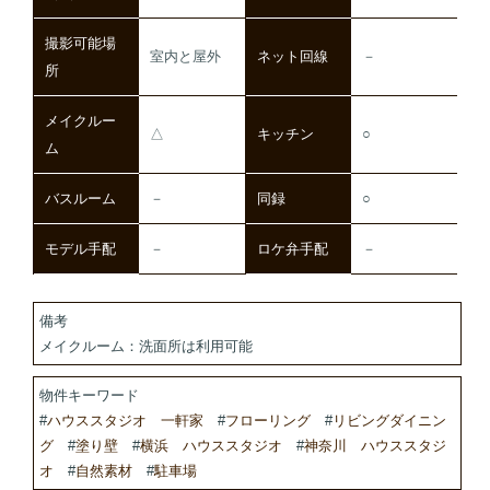
撮影可能場
室内と屋外
ネット回線
－
所
メイクルー
△
キッチン
○
ム
バスルーム
－
同録
○
モデル手配
－
ロケ弁手配
－
備考
メイクルーム：洗面所は利用可能
物件キーワード
#
ハウススタジオ 一軒家
#
フローリング
#
リビングダイニン
グ
#
塗り壁
#
横浜 ハウススタジオ
#
神奈川 ハウススタジ
オ
#
自然素材
#
駐車場