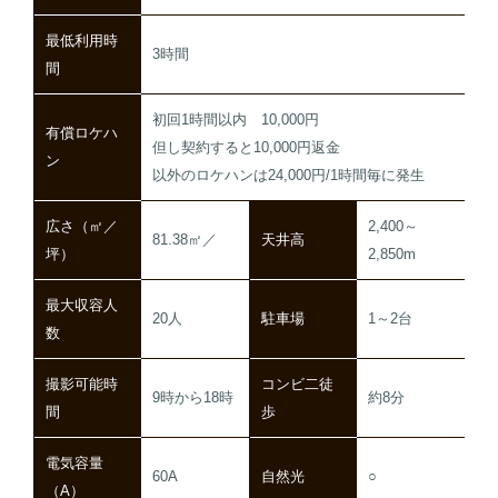
最低利用時
3時間
間
初回1時間以内 10,000円
有償ロケハ
但し契約すると10,000円返金
ン
以外のロケハンは24,000円/1時間毎に発生
広さ（㎡／
2,400～
81.38㎡／
天井高
坪）
2,850m
最大収容人
20人
駐車場
1～2台
数
撮影可能時
コンビ二徒
9時から18時
約8分
間
歩
電気容量
60A
自然光
○
（A）