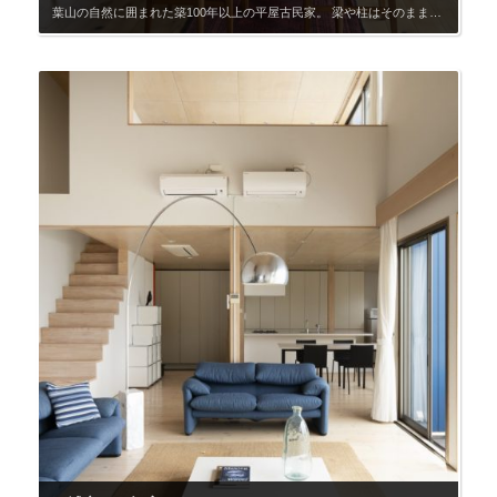
葉山の自然に囲まれた築100年以上の平屋古民家。 梁や柱はそのまま残し、畳からフローリングへ張り替えることで、伝統の佇まいを活かしながら現代の撮影にも対応できる空間へと丁寧にリノベーションしました。 家具や照明はミッドセンチュリーを基調にコーディネート。和の骨格に洋の要素を重ねることで、「純和風」にも「別荘」「移住」「リノベ住宅」といった設定にも振れるニュートラルな空気感をつくっています。 室内は仕切りを極力取り払い、4部屋を合わせると40畳超の広さ。 縁側側の2部屋は襖・障子を入れることで、より和の演出も可能です。 敷地は400坪以上。 芝生の庭と一面ウッドデッキの裏庭が広がり、裏山からはデッキを俯瞰で撮ることもできます。外観・庭・室内を一体で構成できるロケーションです。 ■ オリジナルキッチンについて オリジナルキッチンは完全移動式。 ・キャスター付きですが、巾木を制作しているため車輪は見えません ・給水・排水はタンク式（小型ポンプ仕様） ・ホース接続不要のため移動が容易で、水漏れの心配もありません ・コンロは小型ボンベ内蔵型で配線不要 背景は4パターンから選択可能です。 ① 有孔ボード（無塗装） ② 有孔ボード（塗装済み） ③ 食器・家電を配置したスチールラック ④ 木製扉背景 スチールラックは通常押入れ奥に収納しているため、背景変更も短時間で対応可能です。 撮影内容に合わせて“生活感あり／なし”の調整ができる設計になっています。 撮影対応ポイント 芝生の庭／ウッドデッキの裏庭／玄関出入り／リビング／ダイニング／キッチン/縁側／囲炉裏 このような撮影におすすめ CM撮影／ドラマ撮影／映画撮影／MV撮影／インタビュー／対談／スチール撮影 ストーリー設定キーワード #リノベーション #古民家 #別荘 #日本家屋 #実家 #祖父母の家 #農家 #田舎暮らし #豪邸