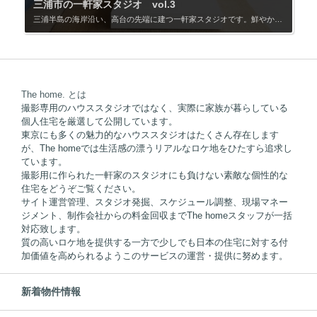
三浦市の一軒家スタジオ vol.3
三浦半島の海岸沿い、高台の先端に建つ一軒家スタジオです。鮮やかなブルーの外壁と白い手摺が印象的で、崖地の先に広がる岩場の海岸と組み合わせることで、別荘やリゾート設定にも対応できます。周囲に視界を遮る建物がなく、外観から海まで一体で画作りが可能です。 一階は玄関ホールからLDKへ直接繋がる構成で、廊下や空間を仕切るドアがありません。LDKは海岸線に沿うような横長レイアウトとなっており、リビング上部は吹き抜け。大開口の掃き出し窓からは海へ視線が抜け、室内にいながらも屋外と繋がるような開放感があります。 床、柱、天井には無垢材を使用し、クリア塗装とホワイトウォッシュで仕上げた空間は、木目の温かみを感じる北欧モダンな雰囲気です。ブルーのソファや海を望むバルコニーも印象的で、海辺のロケーションと調和しています。 白いアイランドキッチンは生活感を抑えたシンプルな構成です。キッチンの先にダイニング、その先にリビングを配置しており、横方向へ伸びる奥行きを活かした撮影が可能。家具量も必要最小限に整理されているため、実際の住宅でありながらハウスタジオのような使いやすさがあります。 二階には寝室と仕事部屋を用意。どちらの部屋もそのまま撮影利用が可能で、撮影時には控室としても使用できます。 海を望む浴室も本物件の特徴のひとつです。大きな開口部越しに海岸を見渡せる構成となっており、リゾートホテルや海辺の別荘設定など、水回りを活かしたシーン作りにも向いています。 高台下の海岸エリアについても事前申請により撮影利用が可能です。建物だけでなく、バルコニー、岩場、海岸まで含めたストーリー展開が出来る、三浦らしい一軒家スタジオです。 ©️写真 大泉省吾 ________________________________________ 撮影対応エリア ・外観 ・玄関周辺 ・一階LDK ・一階バルコニー ・二階寝室 ・二階仕事部屋 ・二階バルコニー ・浴室 ・洗面室 ・海岸周辺 ________________________________________ このような撮影におすすめ ・CM ・ドラマ ・映画 ・ミュージックビデオ ・スチール ________________________________________ ストーリー設定例 #海沿いの別荘 #週末セカンドハウス #オーシャンビュー住宅 #海辺のリゾートハウス #移住暮らし #海辺の暮らし
The home. とは
撮影専用のハウススタジオではなく、実際に家族が暮らしている
個人住宅を厳選して公開しています。
東京にも多くの魅力的なハウススタジオはたくさん存在します
が、The homeでは生活感の漂うリアルなロケ地をひたすら追求し
ています。
撮影用に作られた一軒家のスタジオにも負けない素敵な個性的な
住宅をどうぞご覧ください。
サイト運営管理、スタジオ発掘、スケジュール調整、現場マネー
ジメント、制作会社からの料金回収までThe homeスタッフが一括
対応致します。
質の高いロケ地を提供する一方で少しでも日本の住宅に対する付
加価値を高められるようこのサービスの運営・提供に努めます。
新着物件情報