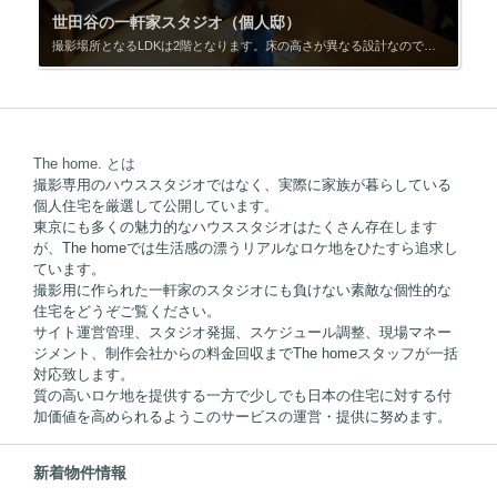
世田谷の一軒家スタジオ（個人邸）
撮影場所となるLDKは2階となります。床の高さが異なる設計なので空間全体に立体感を感じます。ダイニングとキッチンは同じ床の高さ。そこからリビングに行くには数段の階段を上ります。さらにその高いリビング全体を俯瞰できる広いロフトがあります。 室内階段からはその中間の高さからの撮影が可能です。またリビングの床と同じ高さにあるのが事務所の机。普段はこの空間でお子さんが遊びまわりご主人がデスクワークをしているのが日常だそうです。 内装はシンプルな感じで床の無垢材をはじめ木質感が印象に残ります。リビングを見上げるとバルコニーがありますが全面ガラス張りとなっているので採光は十分です。特にリビングの家具が少ないので空間全体はスッキリとした感じです。 キッチン周りのスペースが広いのでどこからでも撮影が可能な万能型なスタジオです。1F部分の撮影スペースは基本的にありませんが、演者さんの控室などにも代用も可能なのでご相談ください。 東京の世田谷という立地でこのような素敵な住宅をスタジオとして利用承諾戴けたオーナーさんに感謝です。
The home. とは
撮影専用のハウススタジオではなく、実際に家族が暮らしている
個人住宅を厳選して公開しています。
東京にも多くの魅力的なハウススタジオはたくさん存在します
が、The homeでは生活感の漂うリアルなロケ地をひたすら追求し
ています。
撮影用に作られた一軒家のスタジオにも負けない素敵な個性的な
住宅をどうぞご覧ください。
サイト運営管理、スタジオ発掘、スケジュール調整、現場マネー
ジメント、制作会社からの料金回収までThe homeスタッフが一括
対応致します。
質の高いロケ地を提供する一方で少しでも日本の住宅に対する付
加価値を高められるようこのサービスの運営・提供に努めます。
新着物件情報