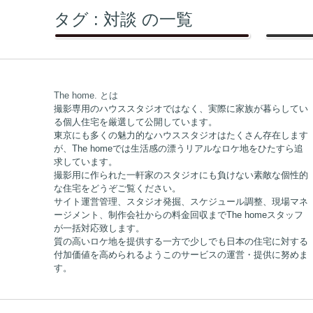
田園調布の住宅（個人邸）
六本木
タグ :
対談
の一覧
東京都大田区田園調布の一軒家。玄関、LDK、浴室、洗面、全てが広く色々な位置からカメラを置くことが出来る。圧倒的な解放感のLDKは天井が通常の住宅より高いが、3Fロフトスペースから俯瞰撮影も可能。インテリアと家具は白から淡いベージュで統一され、室内全体が上質な雰囲気に包まれ「高級感」「セレブ感」の演出を更に高める。キッチンカウンターは高めにオーダーされているので、外国人モデルでもサイズ的な問題は解消され、海外の住宅という設定で撮影しても何の違和感もない。生活者がいる一軒家住宅でありながら機材置き場、メイクスペース、控え室、映像チェックスペースなど諸々の課題にも対応できるハウススタジオに近い機能を装備している。
MANAGEMENT SPACE
The home. とは
撮影専用のハウススタジオではなく、実際に家族が暮らしてい
る個人住宅を厳選して公開しています。
東京にも多くの魅力的なハウススタジオはたくさん存在します
が、The homeでは生活感の漂うリアルなロケ地をひたすら追
求しています。
撮影用に作られた一軒家のスタジオにも負けない素敵な個性的
な住宅をどうぞご覧ください。
サイト運営管理、スタジオ発掘、スケジュール調整、現場マネ
ージメント、制作会社からの料金回収までThe homeスタッフ
が一括対応致します。
質の高いロケ地を提供する一方で少しでも日本の住宅に対する
付加価値を高められるようこのサービスの運営・提供に努めま
す。