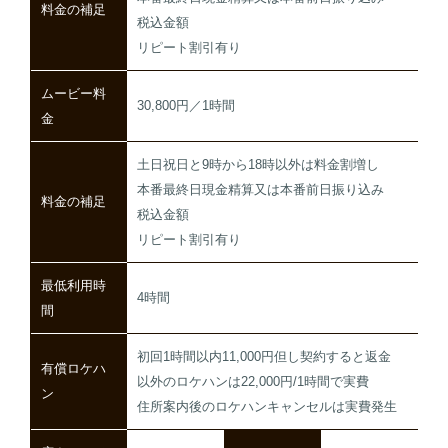
料金の補足
税込金額
リピート割引有り
ムービー料
30,800円／1時間
金
土日祝日と9時から18時以外は料金割増し
本番最終日現金精算又は本番前日振り込み
料金の補足
税込金額
リピート割引有り
最低利用時
4時間
間
初回1時間以内11,000円但し契約すると返金
有償ロケハ
以外のロケハンは22,000円/1時間で実費
ン
住所案内後のロケハンキャンセルは実費発生