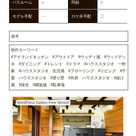
バスルーム
○
同録
○
モデル手配
－
ロケ弁手配
△
備考
物件キーワード
#
アイランドキッチン
#
アウトドア
#
ウッディ感
#
ウッドデッ
キ
#
ダイニング
#
トレンド
#
ドラマ
#
ハウススタジオ 一軒
家
#
ハウススタジオ 生活感
#
フローリング
#
リビング
#
千
葉 ハウススタジオ
#
塗り壁
#
外房 ハウススタジオ
#
抜け
感
#
採光
#
開放感
#
駐車場
WordPress Gallery Free Version