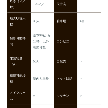
広さ（㎡／
120㎡／
天井高
坪）
最大収容人
30人
駐車場
4台
数
基本9時から
撮影可能時
18時 以外
コンビ二
間
相談可能
電気容量
50A
自然光
○
（A）
撮影可能場
室内と屋外
ネット回線
－
所
メイクルー
○
キッチン
○
ム