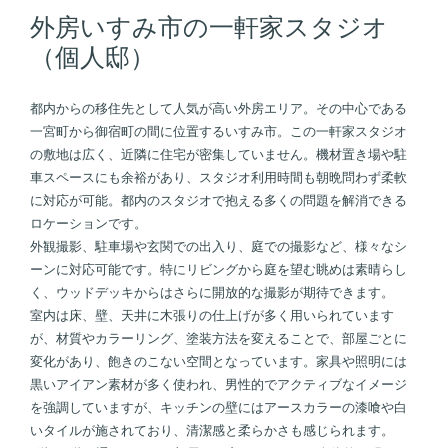
外房いすみ市の一軒家スタジオ
（個人邸）
都内からの移住先として人気が高い外房エリア。その中心である
一宮町から御宿町の間に位置するいすみ市。この一軒家スタジオ
の敷地は広く、近隣に住宅が密集していません。機材置き場や駐
車スペースにも余裕があり、スタジオ利用時間も朝晩問わず柔軟
に対応が可能。都内のスタジオで抱える多くの問題を解消できる
ロケーションです。
外観撮影、駐車場や玄関での出入り、庭での撮影など、様々なシ
ーンに対応可能です。特にリビングから庭を望む眺めは素晴らし
く、ウッドデッキからはさらに開放的な撮影が期待できます。
室内は床、壁、天井に木張りの仕上げが多く用いられています
が、材質やカラーリング、塗装方法を変えることで、部屋ごとに
変化があり、飽きのこない空間となっています。家具や照明には
黒いアイアン素材が多く使われ、男性的でアクティブなイメージ
を強調していますが、キッチンの壁にはアースカラーの漆喰や白
いタイルが施されており、清潔感と柔らかさも感じられます。