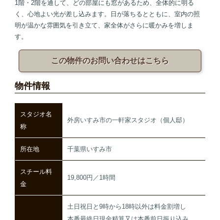
1階・2階を通して、どの部屋にも窓があるため、全体的に明る
く、心地よい光が差し込みます。日が落ちるとともに、室内の照
明が温かな雰囲気を引き立て、家全体がさらに暖かみを増しま
す。
この物件のお問い合わせはこちら
物件情報
スタジオ名
外房いすみ市の一軒家スタジオ（個人邸）
称
所在地
千葉県いすみ市
スチール料
19,800円／1時間
金
土日祝日と9時から18時以外は料金割増し
本番最終日現金精算又は本番前日振り込み