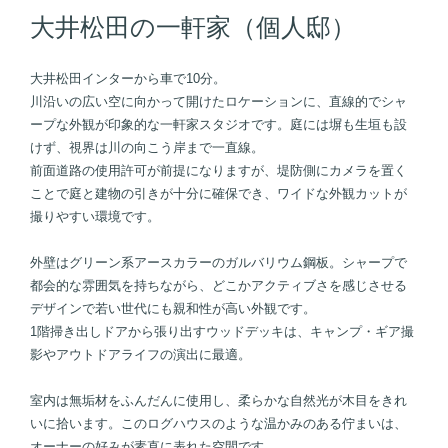
大井松田の一軒家（個人邸）
大井松田インターから車で10分。
川沿いの広い空に向かって開けたロケーションに、直線的でシャ
ープな外観が印象的な一軒家スタジオです。庭には塀も生垣も設
けず、視界は川の向こう岸まで一直線。
前面道路の使用許可が前提になりますが、堤防側にカメラを置く
ことで庭と建物の引きが十分に確保でき、ワイドな外観カットが
撮りやすい環境です。
外壁はグリーン系アースカラーのガルバリウム鋼板。シャープで
都会的な雰囲気を持ちながら、どこかアクティブさを感じさせる
デザインで若い世代にも親和性が高い外観です。
1階掃き出しドアから張り出すウッドデッキは、キャンプ・ギア撮
影やアウトドアライフの演出に最適。
室内は無垢材をふんだんに使用し、柔らかな自然光が木目をきれ
いに拾います。このログハウスのような温かみのある佇まいは、
オーナーの好みが素直に表れた空間です。