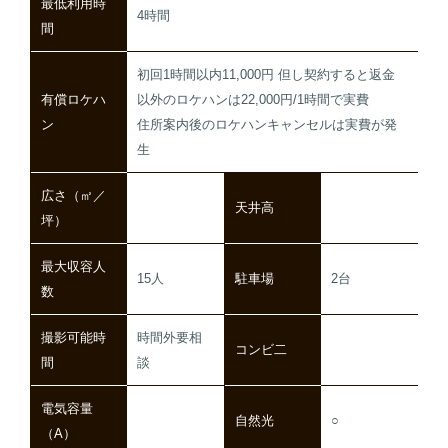
最低利用時
4時間
間
初回1時間以内11,000円 但し契約すると返金
有償ロケハ
以外のロケハンは22,000円/1時間で実費
ン
住所案内後のロケハンキャンセルは実費が発
生
広さ（㎡／
天井高
坪）
最大収容人
15人
駐車場
2台
数
撮影可能時
時間外要相
コンビ二
間
談
電気容量
自然光
○
（A）