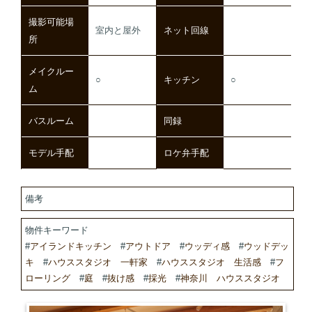
撮影可能場
室内と屋外
ネット回線
所
メイクルー
○
キッチン
○
ム
バスルーム
同録
モデル手配
ロケ弁手配
備考
物件キーワード
#
アイランドキッチン
#
アウトドア
#
ウッディ感
#
ウッドデッ
キ
#
ハウススタジオ 一軒家
#
ハウススタジオ 生活感
#
フ
ローリング
#
庭
#
抜け感
#
採光
#
神奈川 ハウススタジオ