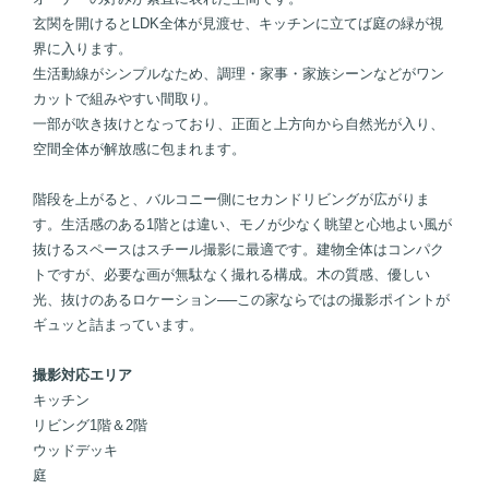
玄関を開けるとLDK全体が見渡せ、キッチンに立てば庭の緑が視
界に入ります。
生活動線がシンプルなため、調理・家事・家族シーンなどがワン
カットで組みやすい間取り。
一部が吹き抜けとなっており、正面と上方向から自然光が入り、
空間全体が解放感に包まれます。
階段を上がると、バルコニー側にセカンドリビングが広がりま
す。生活感のある1階とは違い、モノが少なく眺望と心地よい風が
抜けるスペースはスチール撮影に最適です。建物全体はコンパク
トですが、必要な画が無駄なく撮れる構成。木の質感、優しい
光、抜けのあるロケーション──この家ならではの撮影ポイントが
ギュッと詰まっています。
撮影対応エリア
キッチン
リビング1階＆2階
ウッドデッキ
庭