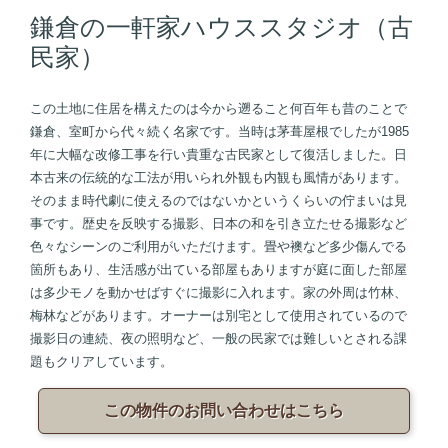
鎌倉の一軒家ハウススタジオ（古
民家）
この土地に住居を構えたのは今から遡ること何百年も昔のことで
鎌倉、室町から代々続く名家です。当時は茅葺屋根でしたが1985
年に大幅な改修工事を行い貴重な古民家として復活しました。日
本古来の伝統的な工法が用いられ外観も内観も風情があります。
そのまま時代劇に使えるのではないかというくらいの佇まいは見
事です。歴史を反映する撮影、日本の和を引き立たせる撮影など
色々なシーンのご利用がいただけます。畳や襖など多少傷んでる
箇所もあり、生活感が出ている部屋もありますが庭に面した部屋
は多少モノを動かせばすぐに撮影に入れます。家の外周は竹林、
梅林などがあります。オーナーは別宅として使用されているので
撮影日の連続、夜の照明など、一般の民家では難しいとされる課
題もクリアしています。
この物件のお問い合わせはこちら