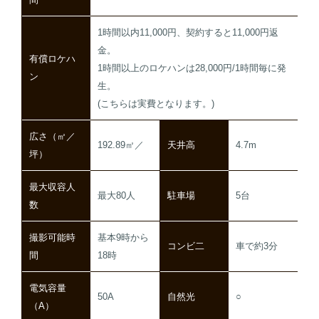
1時間以内11,000円、契約すると11,000円返
金。
有償ロケハ
1時間以上のロケハンは28,000円/1時間毎に発
ン
生。
(こちらは実費となります。)
広さ（㎡／
192.89㎡／
天井高
4.7m
坪）
最大収容人
最大80人
駐車場
5台
数
撮影可能時
基本9時から
コンビ二
車で約3分
間
18時
電気容量
50A
自然光
○
（A）