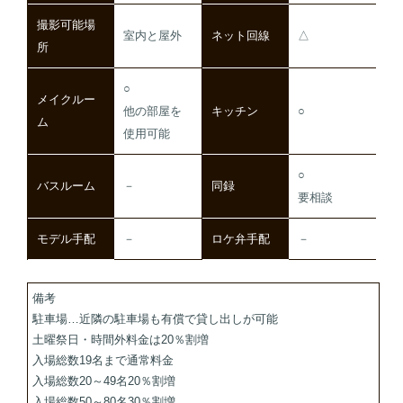
撮影可能場
室内と屋外
ネット回線
△
所
○
メイクルー
他の部屋を
キッチン
○
ム
使用可能
○
バスルーム
－
同録
要相談
モデル手配
－
ロケ弁手配
－
備考
駐車場…近隣の駐車場も有償で貸し出しが可能
土曜祭日・時間外料金は20％割増
入場総数19名まで通常料金
入場総数20～49名20％割増
入場総数50～80名30％割増