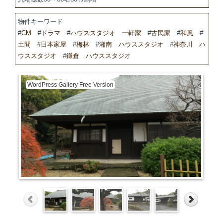
物件キーワード
#
CM
#
ドラマ
#
ハウススタジオ 一軒家
#
古民家
#
和風
#
土間
#
日本家屋
#
梅林
#
湘南 ハウススタジオ
#
神奈川 ハ
ウススタジオ
#
鎌倉 ハウススタジオ
WordPress Gallery Free Version